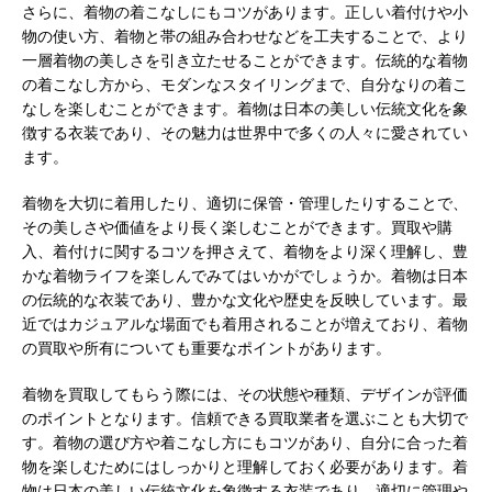
さらに、着物の着こなしにもコツがあります。正しい着付けや小
物の使い方、着物と帯の組み合わせなどを工夫することで、より
一層着物の美しさを引き立たせることができます。伝統的な着物
の着こなし方から、モダンなスタイリングまで、自分なりの着こ
なしを楽しむことができます。着物は日本の美しい伝統文化を象
徴する衣装であり、その魅力は世界中で多くの人々に愛されてい
ます。
着物を大切に着用したり、適切に保管・管理したりすることで、
その美しさや価値をより長く楽しむことができます。買取や購
入、着付けに関するコツを押さえて、着物をより深く理解し、豊
かな着物ライフを楽しんでみてはいかがでしょうか。着物は日本
の伝統的な衣装であり、豊かな文化や歴史を反映しています。最
近ではカジュアルな場面でも着用されることが増えており、着物
の買取や所有についても重要なポイントがあります。
着物を買取してもらう際には、その状態や種類、デザインが評価
のポイントとなります。信頼できる買取業者を選ぶことも大切で
す。着物の選び方や着こなし方にもコツがあり、自分に合った着
物を楽しむためにはしっかりと理解しておく必要があります。着
物は日本の美しい伝統文化を象徴する衣装であり、適切に管理や