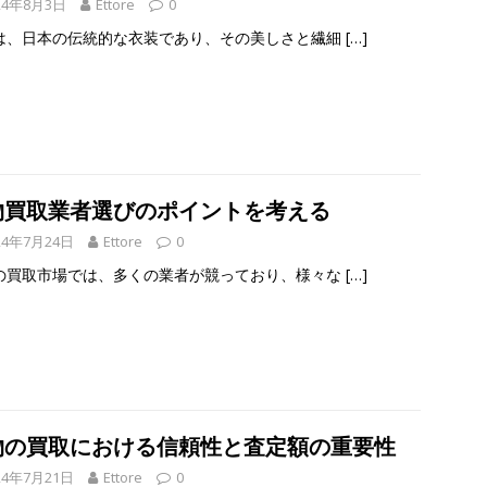
24年8月3日
Ettore
0
は、日本の伝統的な衣装であり、その美しさと繊細
[…]
物買取業者選びのポイントを考える
24年7月24日
Ettore
0
の買取市場では、多くの業者が競っており、様々な
[…]
物の買取における信頼性と査定額の重要性
24年7月21日
Ettore
0