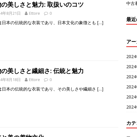
中古
物の美しさと魅力: 取扱いのコツ
24年8月21日
Ettore
0
最近
は日本の伝統的な衣装であり、日本文化の象徴とも
[…]
アー
202
202
物の美しさと繊細さ: 伝統と魅力
202
24年8月18日
Ettore
0
202
は日本の伝統的な衣装であり、その美しさや繊細さ
[…]
202
202
カテ