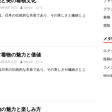
統と美の着物文化
ファ
24年8月15日
Ettore
0
ブラ
は、日本の伝統的な衣装であり、その美しさと繊細
[…]
着物
買取
メタ
ログ
古着物の魅力と価値
投稿
24年8月12日
Ettore
0
コメ
は日本の伝統的な衣装であり、その美しさや繊細さ
[…]
Word
物の魅力と楽しみ方