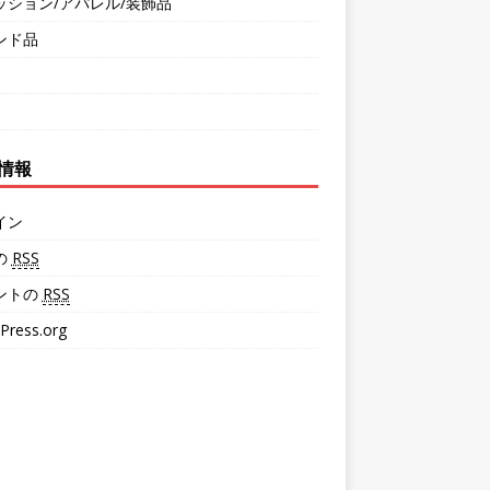
ッション/アパレル/装飾品
ンド品
情報
イン
の
RSS
ントの
RSS
Press.org