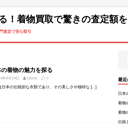
る！着物買取で驚きの査定額
門査定で安心取引
本の着物の魅力を探る
24年8月24日
Ettore
0
最近
は日本の伝統的な衣類であり、その美しさや独特な
[…]
日本
着物
着物
伝統